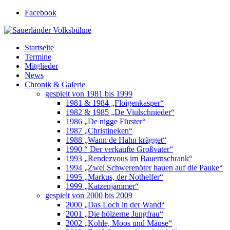
Facebook
Startseite
Termine
Mitglieder
News
Chronik & Galerie
gespielt von 1981 bis 1999
1981 & 1984 „Floigenkasper“
1982 & 1985 „De Viulschnieder“
1986 „De nigge Fürster“
1987 „Christineken“
1988 „Wann de Hahn krägget“
1990 “ Der verkaufte Großvater“
1993 „Rendezvous im Bauernschrank“
1994 „Zwei Schwerenöter hauen auf die Pauke“
1995 „Markus, der Nothelfer“
1999 „Katzenjammer“
gespielt von 2000 bis 2009
2000 „Das Loch in der Wand“
2001 „Die hölzerne Jungfrau“
2002 „Kohle, Moos und Mäuse“