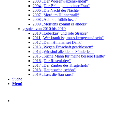
2003 „Der Wiesenwalzenskandal“
2004 „Der Bräutigam meiner Frau“
2006 „Die Nacht der Nächte“
2007 „Mord im Hühnerstall“
2008 „Ach, du fröhliche…“
2009 „Meistens kommt es anders“
gespielt von 2010 bis 2019
2010 „Leberkäs‘ und rote Strapse“
2011 „Wer krank ist, muss kerngesund sein“
2012 „Dem Himmel sei Dank“
2013 „Wegen Erbschaft geschlossen“
2014 „Wir sind alle kleine Sünderlein“
2015 „Suche Mann für meine bessere Hälfte“
2016 „Der Rosenkrieg“
2017 „Der Zauber des Krugerhofs“
2018 „Hauptsache, schön“
2019 „Lass die Sau raus!“
Suche
Menü
Termine